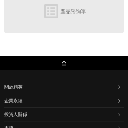
list_alt
產品諮詢單
keyboard_capslock
關於精英
企業永續
投資人關係