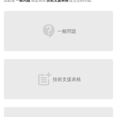
請點選
一般問題
或是填寫
技術支援表格
提交您的問題。
contact_support
一般問題
post_add
技術支援表格