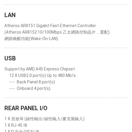
LAN
Atheros AR8151 Gigabit Fast Ethernet Controller
(Atheros AR8152 10/100Mbps 乙太網路控制晶片，選配)
網路喚醒功能(Wake-On-LAN)
USB
Support by AMD A45 Express Chipset
12 X USB2.0 port(s) Up to 480 Mb/s
----
Back Panel 8 port(s)
----
Onboard 4 port(s)
REAR PANEL I/O
1 X 音效埠 (線性輸出/線性輸入/麥克風輸入)
1 X RJ-45 埠
1 X D-Sub (VGA) 埠