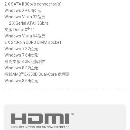
2 X SATA II 3Gb/s connector(s)
Windows XP 64位元
Windows Vista 32位元
2 X Serial ATAII 3Gb/s
®
支援 DirectX
11
Windows Vista 64位元
2 X 240-pin DDR3 DIMM socket
Windows 7 32位元
Windows 7 64位元
最高支援 8 GB 記憶體*
Windows 8 32位元
®
搭載AMD
E-350D Dual-Core 處理器
Windows 8 64位元