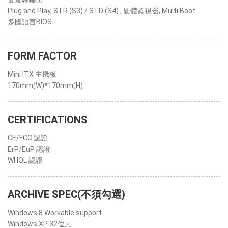
Plug and Play, STR (S3) / STD (S4) , 硬體監視器, Multi Boot
多國語言BIOS
FORM FACTOR
Mini ITX 主機板
170mm(W)*170mm(H)
CERTIFICATIONS
CE/FCC 認證
ErP/EuP 認證
WHQL 認證
ARCHIVE SPEC(不須勾選)
Windows 8 Workable support
Windows XP 32位元