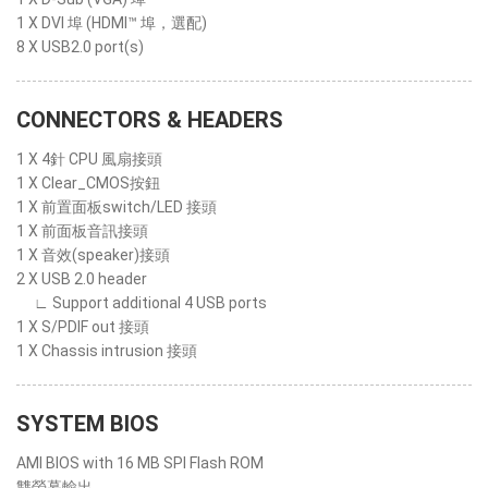
1 X DVI 埠 (HDMI™ 埠，選配)
8 X USB2.0 port(s)
CONNECTORS & HEADERS
1 X 4針 CPU 風扇接頭
1 X Clear_CMOS按鈕
1 X 前置面板switch/LED 接頭
1 X 前面板音訊接頭
1 X 音效(speaker)接頭
2 X USB 2.0 header
∟ Support additional 4 USB ports
1 X S/PDIF out 接頭
1 X Chassis intrusion 接頭
SYSTEM BIOS
AMI BIOS with 16 MB SPI Flash ROM
雙螢幕輸出