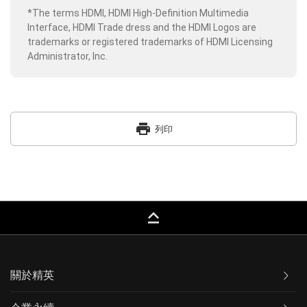
*The terms HDMI, HDMI High-Definition Multimedia
Interface, HDMI Trade dress and the HDMI Logos are
trademarks or registered trademarks of HDMI Licensing
Administrator, Inc.
print
列印
keyboard_capslock
關於精英