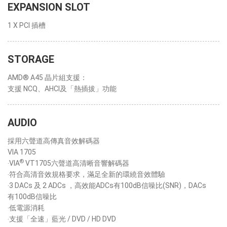
EXPANSION SLOT
1 X PCI 插槽
STORAGE
AMD® A45 晶片組支援：
支援 NCQ、AHCI及「熱插拔」功能
AUDIO
採用六聲道高傳真音效解碼器
VIA 1705
®
‧VIA
VT1705六聲道高清晰音響解碼器
‧符合高清音效規格要求，滿足全新的環繞音效體驗
‧3 DACs 及 2 ADCs ，高效能ADCs有100dB信噪比(SNR)，DACs
有100dB信噪比
‧低電源消耗
‧支援「全速」藍光 / DVD / HD DVD