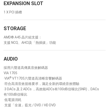
EXPANSION SLOT
1 X PCI 插槽
STORAGE
AMD® A45 晶片組支援：
支援 NCQ、AHCI及「熱插拔」功能
AUDIO
採用六聲道高傳真音效解碼器
VIA 1705
®
‧VIA
VT1705六聲道高清晰音響解碼器
‧符合高清音效規格要求，滿足全新的環繞音效體驗
‧3 DACs 及 2 ADCs ，高效能ADCs有100dB信噪比(SNR)，DACs
有100dB信噪比
‧低電源消耗
‧支援「全速」藍光 / DVD / HD DVD