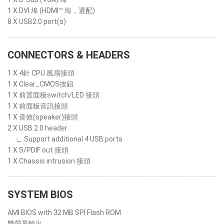
1 X DVI 埠 (HDMI™ 埠，選配)
8 X USB2.0 port(s)
CONNECTORS & HEADERS
1 X 4針 CPU 風扇接頭
1 X Clear_CMOS按鈕
1 X 前置面板switch/LED 接頭
1 X 前面板音訊接頭
1 X 音效(speaker)接頭
2 X USB 2.0 header
∟ Support additional 4 USB ports
1 X S/PDIF out 接頭
1 X Chassis intrusion 接頭
SYSTEM BIOS
AMI BIOS with 32 MB SPI Flash ROM
雙螢幕輸出