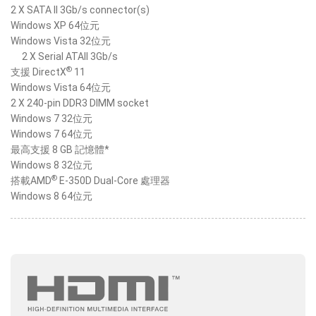
2 X SATA II 3Gb/s connector(s)
Windows XP 64位元
Windows Vista 32位元
2 X Serial ATAII 3Gb/s
®
支援 DirectX
11
Windows Vista 64位元
2 X 240-pin DDR3 DIMM socket
Windows 7 32位元
Windows 7 64位元
最高支援 8 GB 記憶體*
Windows 8 32位元
®
搭載AMD
E-350D Dual-Core 處理器
Windows 8 64位元