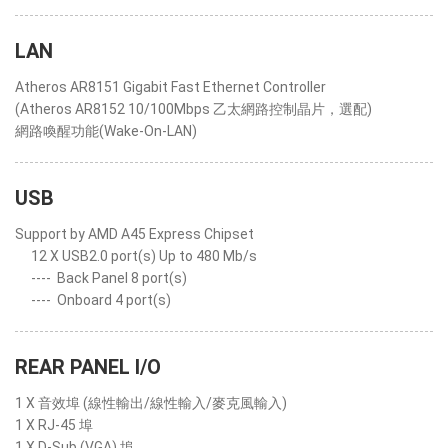
LAN
Atheros AR8151 Gigabit Fast Ethernet Controller
(Atheros AR8152 10/100Mbps 乙太網路控制晶片，選配)
網路喚醒功能(Wake-On-LAN)
USB
Support by AMD A45 Express Chipset
12 X USB2.0 port(s) Up to 480 Mb/s
----
Back Panel 8 port(s)
----
Onboard 4 port(s)
REAR PANEL I/O
1 X 音效埠 (線性輸出/線性輸入/麥克風輸入)
1 X RJ-45 埠
1 X D-Sub (VGA) 埠