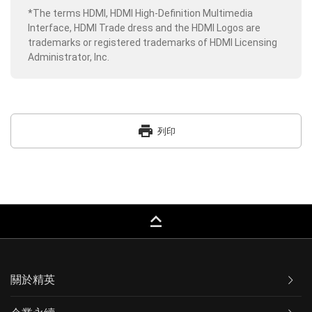
*The terms HDMI, HDMI High-Definition Multimedia
Interface, HDMI Trade dress and the HDMI Logos are
trademarks or registered trademarks of HDMI Licensing
Administrator, Inc.
print
列印
keyboard_capslock
關於精英