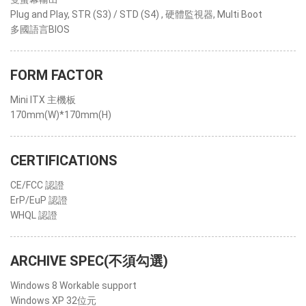
Plug and Play, STR (S3) / STD (S4) , 硬體監視器, Multi Boot
多國語言BIOS
FORM FACTOR
Mini ITX 主機板
170mm(W)*170mm(H)
CERTIFICATIONS
CE/FCC 認證
ErP/EuP 認證
WHQL 認證
ARCHIVE SPEC(不須勾選)
Windows 8 Workable support
Windows XP 32位元