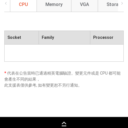
CPU
Memory
VGA
Storage
Socket
Family
Processor
*
代表在公告當時已通過精英電腦驗證。變更元件或是 CPU 都可能
會產生不同的結果，
此支援表僅供參考, 如有變更恕不另行通知。
keyboard_capslock