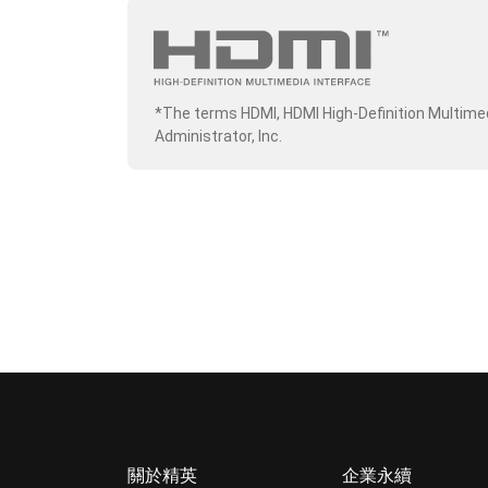
*The terms HDMI, HDMI High-Definition Multime
Administrator, Inc.
關於精英
企業永續