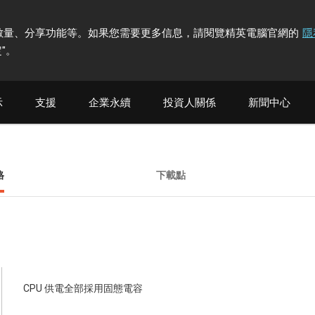
計訪問者數量、分享功能等。如果您需要更多信息，請閱覽精英電腦官網的
隱
"
。
示
支援
企業永續
投資人關係
新聞中心
格
下載點
CPU 供電全部採用固態電容