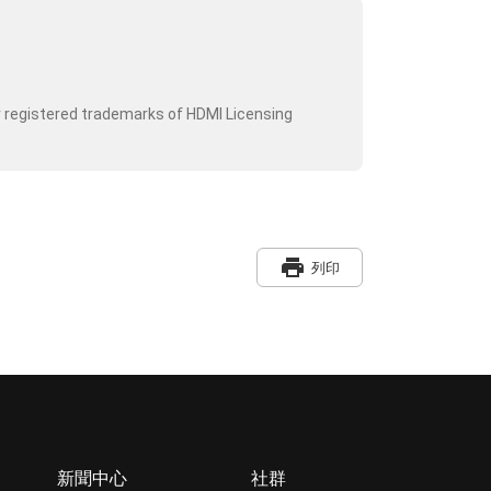
r registered trademarks of HDMI Licensing
print
列印
新聞中心
社群