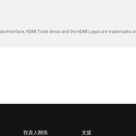
dia Interface, HDMI Trade dress and the HDMI Logos are trademarks o
投資人關係
支援