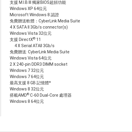
支援 M.I.B III 獨家BIOS超頻功能
Windows XP 64位元
Microsoft Windows 8 認證
免費贈送軟體：CyberLink Media Suite
4 X SATA II 3Gb/s connector(s)
Windows Vista 32位元
®
支援 DirectX
11
4 X Serial ATAII 3Gb/s
免費贈送: CyberLink Media Suite
Windows Vista 64位元
2 X 240-pin DDR3 DIMM socket
Windows 7 32位元
Windows 7 64位元
最高支援 8 GB 記憶體*
Windows 8 32位元
®
搭載AMD
C-60 Dual-Core 處理器
Windows 8 64位元