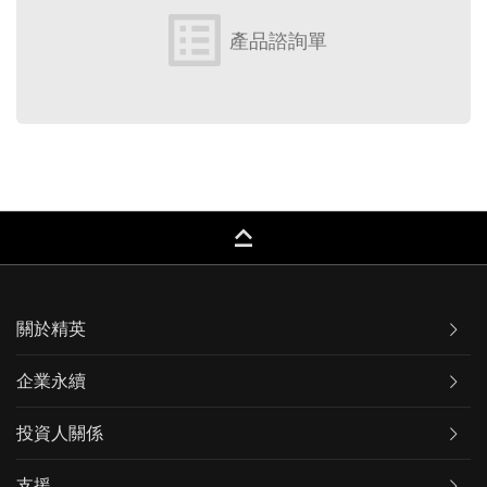
list_alt
產品諮詢單
keyboard_capslock
關於精英
企業永續
投資人關係
支援