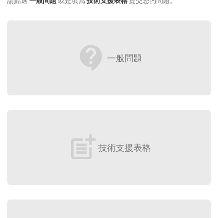
請點選
一般問題
或是填寫
技術支援表格
提交您的問題。
contact_support
一般問題
post_add
技術支援表格