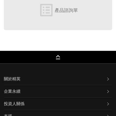
list_alt
產品諮詢單
keyboard_capslock
關於精英
企業永續
投資人關係