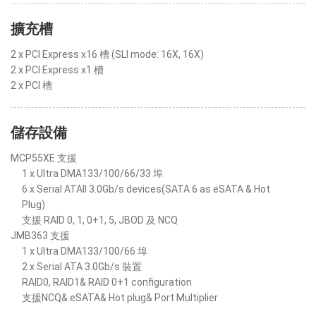
擴充槽
2 x PCI Express x16 槽 (SLI mode: 16X, 16X)
2 x PCI Express x1 槽
2 x PCI 槽
儲存設備
MCP55XE 支援
1 x Ultra DMA133/100/66/33 埠
6 x Serial ATAII 3.0Gb/s devices(SATA 6 as eSATA & Hot
Plug)
支援 RAID 0, 1, 0+1, 5, JBOD 及 NCQ
JMB363 支援
1 x Ultra DMA133/100/66 埠
2 x Serial ATA 3.0Gb/s 裝置
RAID0, RAID1& RAID 0+1 configuration
支援NCQ& eSATA& Hot plug& Port Multiplier