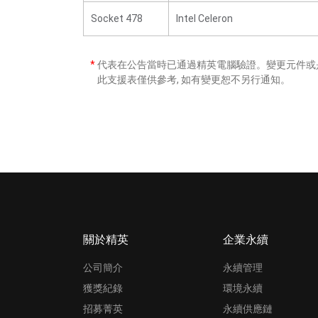
Socket 478
Intel Celeron
*
代表在公告當時已通過精英電腦驗證。變更元件或是
此支援表僅供參考, 如有變更恕不另行通知。
關於精英
企業永續
公司簡介
永續管理
獲獎紀錄
環境永續
招募菁英
永續供應鏈