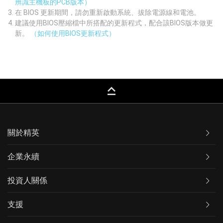
辨識主機板的PCB版本）
在 BIOS 更新期間，請勿重新啟動系統、拔除電源線和電池。
建議使用BIOS壓縮檔中所搭配的更新程式，配合該BIOS版本做更
新。
（如何使用BIOS更新程式）
keyboard_capslock
關於精英
企業永續
投資人關係
支援