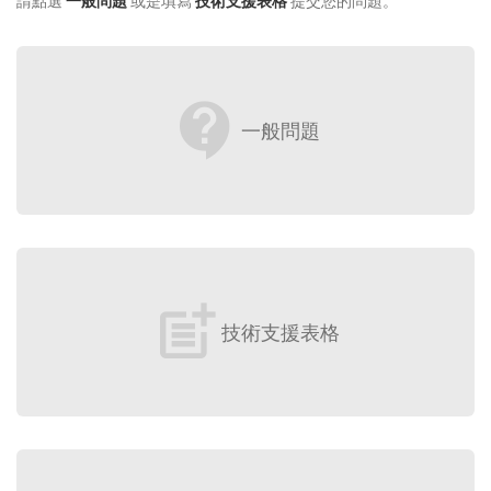
請點選
一般問題
或是填寫
技術支援表格
提交您的問題。
contact_support
一般問題
post_add
技術支援表格