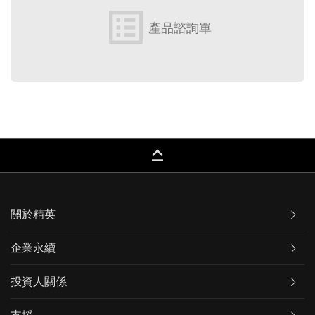
list_alt
產品諮詢單
keyboard_capslock
關於精英
企業永續
投資人關係