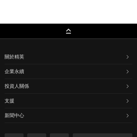
keyboard_capslock
關於精英
企業永續
投資人關係
支援
新聞中心