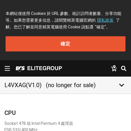
本網站僅使用 Cookies 於 URL 參數、統計訪問者數量、分享功能
等。如果您需要更多信息，請閱覽精英電腦官網的
隱私政策
了
解。您已了解並同意精英電腦使用 Cookie 請點選
"確定"
。
確定
keyboard_arrow_down
L4VXAG(V1.0)
(no longer for sale)
CPU
Socket 478 或 Intel Pentium 4 處理器
FSB 533/400 MHz