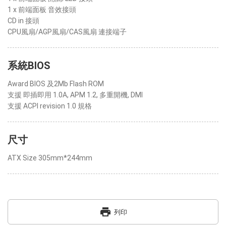
1 x 前端面板 音效接頭
CD in 接頭
CPU風扇/AGP風扇/CAS風扇 連接端子
系統BIOS
Award BIOS 及2Mb Flash ROM
支援 即插即用 1.0A, APM 1.2, 多重開機, DMI
支援 ACPI revision 1.0 規格
尺寸
ATX Size 305mm*244mm
print
列印