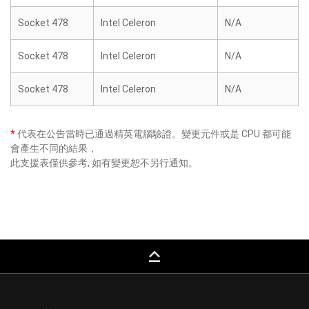
Socket 478
Intel Celeron
N/A
Socket 478
Intel Celeron
N/A
Socket 478
Intel Celeron
N/A
*
代表在公告當時已通過精英電腦驗證。變更元件或是 CPU 都可能
會產生不同的結果，
此支援表僅供參考, 如有變更恕不另行通知。
keyboard_capslock