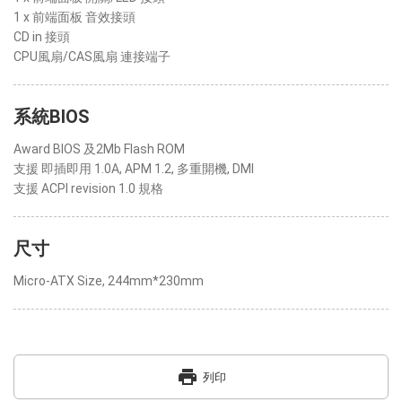
1 x 前端面板 音效接頭
CD in 接頭
CPU風扇/CAS風扇 連接端子
系統BIOS
Award BIOS 及2Mb Flash ROM
支援 即插即用 1.0A, APM 1.2, 多重開機, DMI
支援 ACPI revision 1.0 規格
尺寸
Micro-ATX Size, 244mm*230mm
print
列印