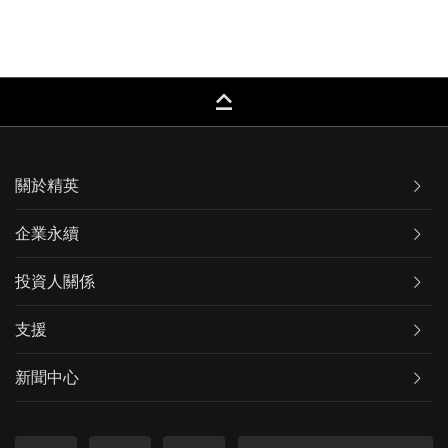
keyboard_capslock
關於精英
企業永續
投資人關係
支援
新聞中心