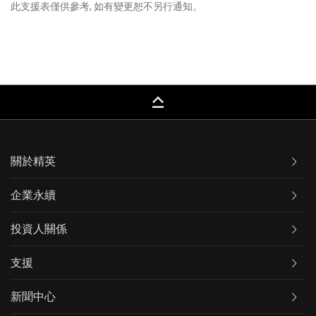
此支援表僅供參考, 如有變更恕不另行通知。
keyboard_capslock
關於精英
企業永續
投資人關係
支援
新聞中心