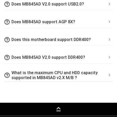
help_outline
Does MB845AD V2.0 support USB2.0?
help_outline
Does MB845AD support AGP 8X?
help_outline
Does this motherboard support DDR400?
help_outline
Does MB845AD V2.0 support DDR400?
What is the maximum CPU and HDD capacity
help_outline
supported in MB845AD v2.X M/B ?
keyboard_capslock