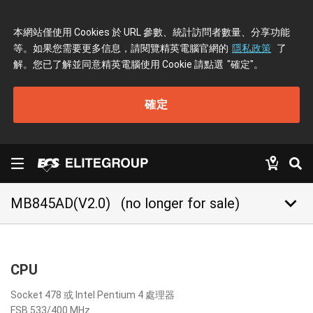
本網站僅使用 Cookies 於 URL 參數、統計訪問者數量、分享功能
等。如果您需要更多信息，請閱覽精英電腦官網的
隱私政策
了
解。您已了解並同意精英電腦使用 Cookie 請點選
"確定"
。
確定
keyboard_arrow_down
MB845AD(V2.0)
(no longer for sale)
CPU
Socket 478 或 Intel Pentium 4 處理器
FSB 533/400 MHz