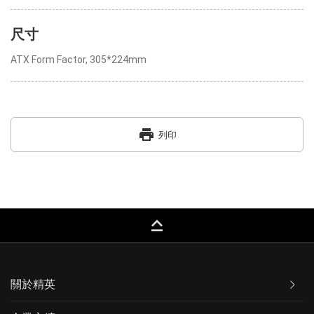
尺寸
ATX Form Factor, 305*224mm
print
列印
keyboard_capslock
關於精英