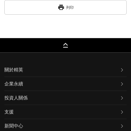
print
列印
keyboard_capslock
關於精英
企業永續
投資人關係
支援
新聞中心