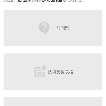
請點選
一般問題
或是填寫
技術支援表格
提交您的問題。
contact_support
一般問題
post_add
技術支援表格