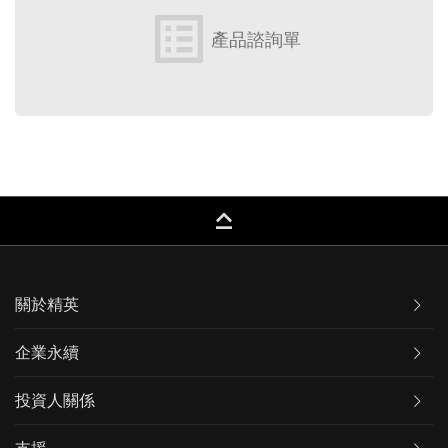
list_alt
產品諮詢單
keyboard_capslock
關於精英
企業永續
投資人關係