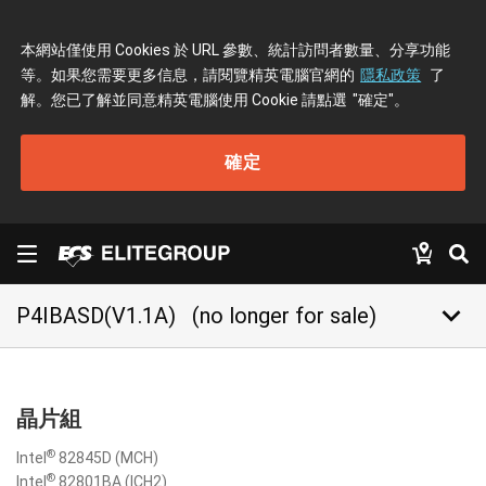
本網站僅使用 Cookies 於 URL 參數、統計訪問者數量、分享功能
等。如果您需要更多信息，請閱覽精英電腦官網的
隱私政策
了
解。您已了解並同意精英電腦使用 Cookie 請點選
"確定"
。
確定
keyboard_arrow_down
P4IBASD(V1.1A)
(no longer for sale)
晶片組
®
Intel
82845D (MCH)
®
Intel
82801BA (ICH2)