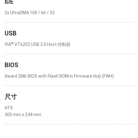
IDE
2x UltraDMA 100 / 66 / 33
USB
®
VIA
VT6202 USB 2.0 Host 控制器
BIOS
Award 2Mb BIOS with Flash ROM in Firmware Hub (FWH)
尺寸
ATX
305 mm x 244 mm