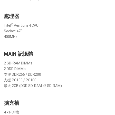
處理器
®
Intel
Pentium 4 CPU
Socket 478
400MHz
MAIN 記憶體
2 SD-RAM DIMMs
2 DDR DIMMs
支援 DDR266 / DDR200
支援 PC133 / PC100
最大 2GB (DDR SD-RAM 或 SD-RAM)
擴充槽
4 x PCI 槽