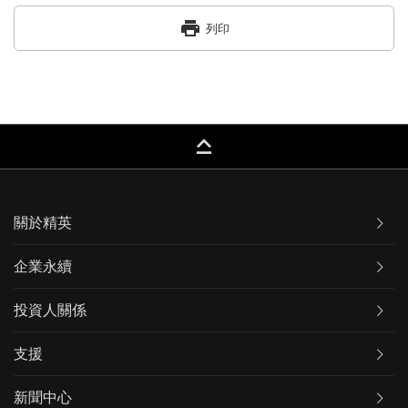
print
列印
keyboard_capslock
關於精英
企業永續
投資人關係
支援
新聞中心