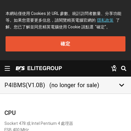
本網站僅使用 Cookies 於 URL 參數、統計訪問者數量、分享功能
等。如果您需要更多信息，請閱覽精英電腦官網的
隱私政策
了
解。您已了解並同意精英電腦使用 Cookie 請點選
"確定"
。
確定
keyboard_arrow_down
P4IBMS(V1.0B)
(no longer for sale)
CPU
Socket 478 或 Intel Pentium 4 處理器
FSB 400 MHz