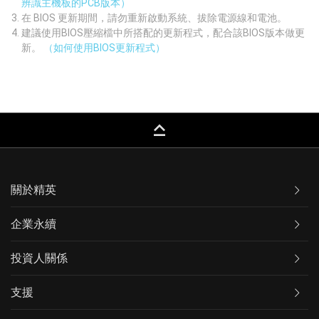
辨識主機板的PCB版本）
在 BIOS 更新期間，請勿重新啟動系統、拔除電源線和電池。
建議使用BIOS壓縮檔中所搭配的更新程式，配合該BIOS版本做更
新。
（如何使用BIOS更新程式）
keyboard_capslock
關於精英
企業永續
投資人關係
支援