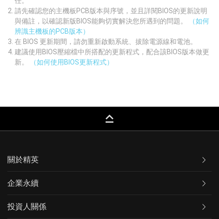
任。
請先確認您的主機板PCB版本與序號，並且詳閱BIOS的更新說明
與備註，以確認新版BIOS能夠切實解決您所遇到的問題。
（如何
辨識主機板的PCB版本）
在 BIOS 更新期間，請勿重新啟動系統、拔除電源線和電池。
建議使用BIOS壓縮檔中所搭配的更新程式，配合該BIOS版本做更
新。
（如何使用BIOS更新程式）
keyboard_capslock
關於精英
企業永續
投資人關係