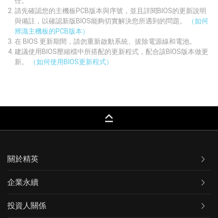
任。
請先確認您的主機板PCB版本與序號，並且詳閱BIOS的更新說明
與備註，以確認新版BIOS能夠切實解決您所遇到的問題。
（如何
辨識主機板的PCB版本）
在 BIOS 更新期間，請勿重新啟動系統、拔除電源線和電池。
建議使用BIOS壓縮檔中所搭配的更新程式，配合該BIOS版本做更
新。
（如何使用BIOS更新程式）
keyboard_capslock
關於精英
企業永續
投資人關係