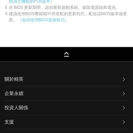
辨識主機板的PCB版本）
在 BIOS 更新期間，請勿重新啟動系統、拔除電源線和電池。
建議使用BIOS壓縮檔中所搭配的更新程式，配合該BIOS版本做更
新。
（如何使用BIOS更新程式）
keyboard_capslock
關於精英
企業永續
投資人關係
支援