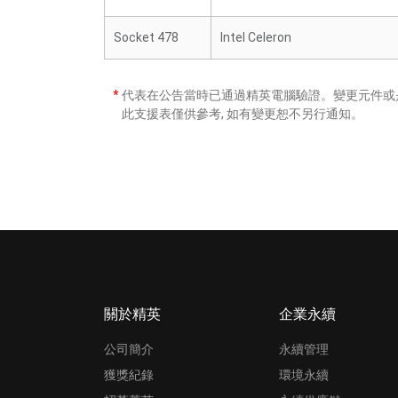
Socket 478
Intel Celeron
*
代表在公告當時已通過精英電腦驗證。變更元件或是
此支援表僅供參考, 如有變更恕不另行通知。
關於精英
企業永續
公司簡介
永續管理
獲獎紀錄
環境永續