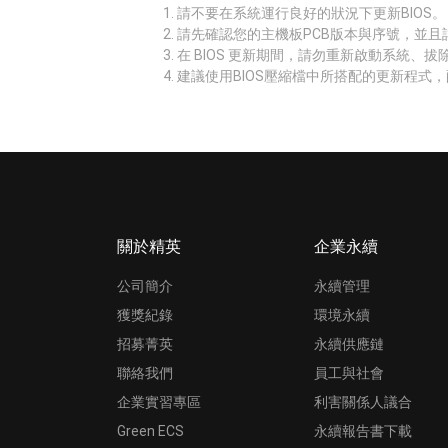
請不要在系統運行良好的狀況下更新BIOS。
請先確認您的主機板PCB版本與序號，並且
在 BIOS 更新期間，請勿重新啟動系統、
建議使用BIOS壓縮檔中所搭配的更新程式，
關於精英
企業永續
公司簡介
永續管理
獲獎紀錄
環境永續
招募菁英
永續供應鏈
聯絡我們
員工與社會
企業實習專區
利害關係人議合
Green ECS
永續報告書下載