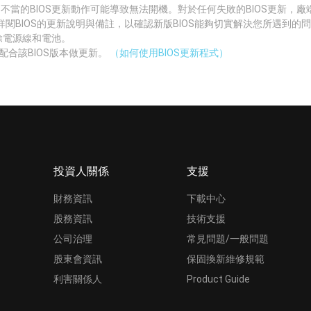
 不當的BIOS更新動作可能導致無法開機。對於任何失敗的BIOS更新，
詳閱BIOS的更新說明與備註，以確認新版BIOS能夠切實解決您所遇到的
拔除電源線和電池。
配合該BIOS版本做更新。
（如何使用BIOS更新程式）
投資人關係
支援
財務資訊
下載中心
股務資訊
技術支援
公司治理
常見問題/一般問題
股東會資訊
保固換新維修規範
利害關係人
Product Guide