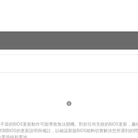
 不當的BIOS更新動作可能導致無法開機。對於任何失敗的BIOS更新，
詳閱BIOS的更新說明與備註，以確認新版BIOS能夠切實解決您所遇到的
拔除電源線和電池。