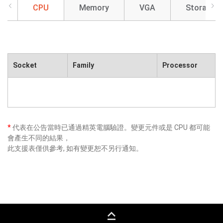
CPU
Memory
VGA
Storage
Socket
Family
Processor
*
代表在公告當時已通過精英電腦驗證。變更元件或是 CPU 都可能
會產生不同的結果，
此支援表僅供參考, 如有變更恕不另行通知。
keyboard_capslock