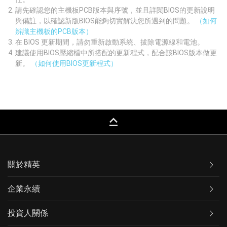
請先確認您的主機板PCB版本與序號，並且詳閱BIOS的更新說明
與備註，以確認新版BIOS能夠切實解決您所遇到的問題。
（如何
辨識主機板的PCB版本）
在 BIOS 更新期間，請勿重新啟動系統、拔除電源線和電池。
建議使用BIOS壓縮檔中所搭配的更新程式，配合該BIOS版本做更
新。
（如何使用BIOS更新程式）
keyboard_capslock
關於精英
企業永續
投資人關係