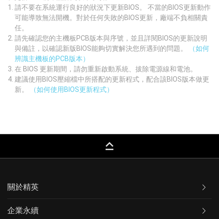
請不要在系統運行良好的狀況下更新BIOS。 不當的BIOS更新動作
可能導致無法開機。對於任何失敗的BIOS更新，廠端不負相關責
任。
請先確認您的主機板PCB版本與序號，並且詳閱BIOS的更新說明
與備註，以確認新版BIOS能夠切實解決您所遇到的問題。
（如何
辨識主機板的PCB版本）
在 BIOS 更新期間，請勿重新啟動系統、拔除電源線和電池。
建議使用BIOS壓縮檔中所搭配的更新程式，配合該BIOS版本做更
新。
（如何使用BIOS更新程式）
keyboard_capslock
關於精英
企業永續