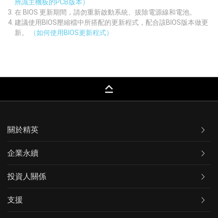
辨識主機板的PCB版本）
在 BIOS 更新期間，請勿重新啟動系統、拔除電源線和電池。
建議使用BIOS壓縮檔中所搭配的更新程式，配合該BIOS版本做更
新。
（如何使用BIOS更新程式）
keyboard_capslock
關於精英
企業永續
投資人關係
支援