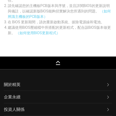
任。
請先確認您的主機板PCB版本與序號，並且詳閱BIOS的更新說明
與備註，以確認新版BIOS能夠切實解決您所遇到的問題。
（如何
辨識主機板的PCB版本）
在 BIOS 更新期間，請勿重新啟動系統、拔除電源線和電池。
建議使用BIOS壓縮檔中所搭配的更新程式，配合該BIOS版本做更
新。
（如何使用BIOS更新程式）
keyboard_capslock
關於精英
企業永續
投資人關係