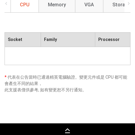
CPU
Memory
VGA
Storage
Socket
Family
Processor
*
代表在公告當時已通過精英電腦驗證。變更元件或是 CPU 都可能
會產生不同的結果，
此支援表僅供參考, 如有變更恕不另行通知。
keyboard_capslock