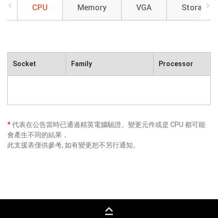
CPU
Memory
VGA
Storage
Socket
Family
Processor
*
代表在公告當時已通過精英電腦驗證。變更元件或是 CPU 都可能
會產生不同的結果，
此支援表僅供參考, 如有變更恕不另行通知。
keyboard_capslock