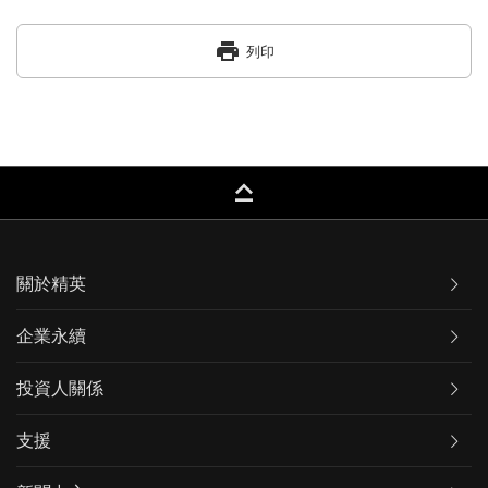
print
列印
keyboard_capslock
關於精英
企業永續
投資人關係
支援