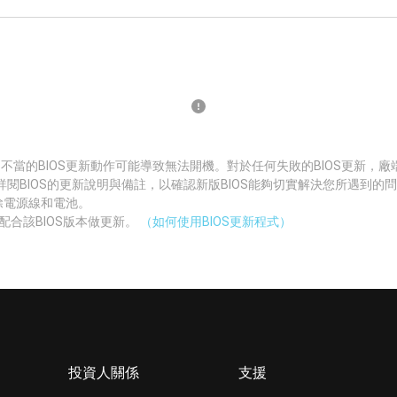
 不當的BIOS更新動作可能導致無法開機。對於任何失敗的BIOS更新，
詳閱BIOS的更新說明與備註，以確認新版BIOS能夠切實解決您所遇到的
拔除電源線和電池。
配合該BIOS版本做更新。
（如何使用BIOS更新程式）
投資人關係
支援