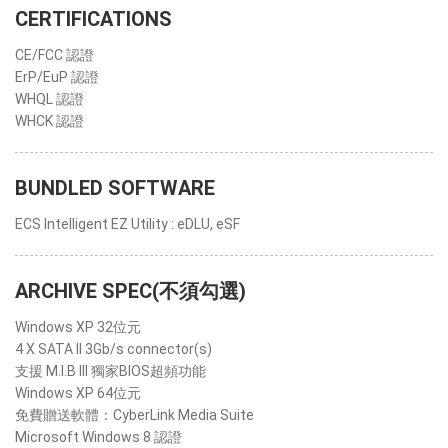
CERTIFICATIONS
CE/FCC 認證
ErP/EuP 認證
WHQL 認證
WHCK 認證
BUNDLED SOFTWARE
ECS Intelligent EZ Utility : eDLU, eSF
ARCHIVE SPEC(不須勾選)
Windows XP 32位元
4 X SATA II 3Gb/s connector(s)
支援 M.I.B III 獨家BIOS超頻功能
Windows XP 64位元
免費贈送軟體：CyberLink Media Suite
Microsoft Windows 8 認證