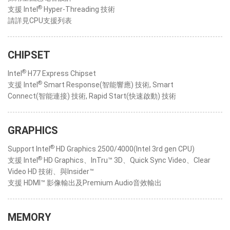
®
支援 Intel
Hyper-Threading 技術
請詳見CPU支援列表
CHIPSET
®
Intel
H77 Express Chipset
®
支援 Intel
Smart Response(智能響應) 技術, Smart
Connect(智能連接) 技術, Rapid Start(快速啟動) 技術
GRAPHICS
®
Support Intel
HD Graphics 2500/4000(Intel 3rd gen CPU)
®
支援 Intel
HD Graphics、InTru™ 3D、Quick Sync Video、Clear
Video HD 技術、與Insider™
支援 HDMI™ 影像輸出及Premium Audio音效輸出
MEMORY