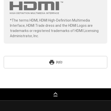
*The terms HDMI, HDMI High-Definition Multimedia
Interface, HDMI Trade dress and the HDMI Logos are
trademarks or registered trademarks of HDMI Licensing
Administrator, Inc.
print
列印
keyboard_capslock