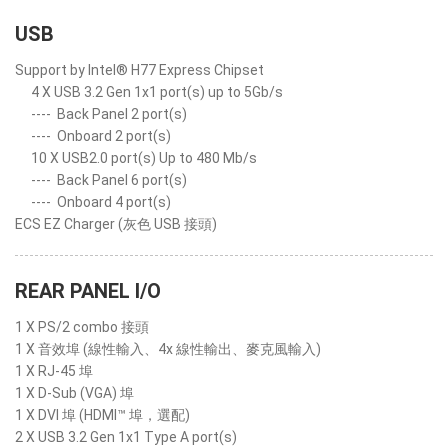
USB
Support by Intel® H77 Express Chipset
4 X USB 3.2 Gen 1x1 port(s) up to 5Gb/s
----
Back Panel 2 port(s)
----
Onboard 2 port(s)
10 X USB2.0 port(s) Up to 480 Mb/s
----
Back Panel 6 port(s)
----
Onboard 4 port(s)
ECS EZ Charger (灰色 USB 接頭)
REAR PANEL I/O
1 X PS/2 combo 接頭
1 X 音效埠 (線性輸入、4x 線性輸出、麥克風輸入)
1 X RJ-45 埠
1 X D-Sub (VGA) 埠
1 X DVI 埠 (HDMI™ 埠，選配)
2 X USB 3.2 Gen 1x1 Type A port(s)