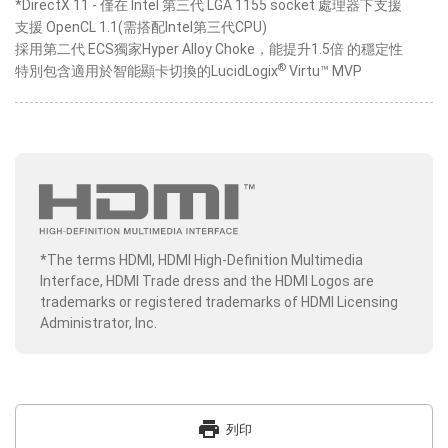
*DirectX 11 - 僅在 Intel 第三代 LGA 1155 socket 處理器下支援
支援 OpenCL 1.1(需搭配Intel第三代CPU)
採用第二代 ECS獨家Hyper Alloy Choke，能提升1.5倍 的穩定性
®
特別包含適用於智能顯卡切換的LucidLogix
Virtu™ MVP
*The terms HDMI, HDMI High-Definition Multimedia
Interface, HDMI Trade dress and the HDMI Logos are
trademarks or registered trademarks of HDMI Licensing
Administrator, Inc.
print
列印