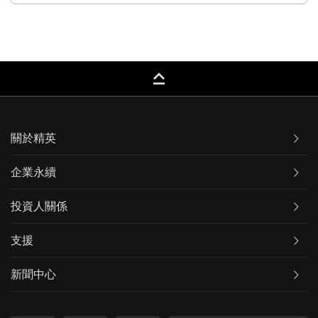
keyboard_capslock
關於精英
企業永續
投資人關係
支援
新聞中心