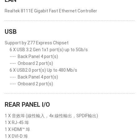
Realtek 8111E Gigabit Fast Ethernet Controller
USB
Support by Z77 Express Chipset
6 X USB 3.2 Gen 1x1 port(s) up to 5Gb/s
----
Back Panel 4 port(s)
----
Onboard 2 port(s)
6 X USB2.0 port(s) Up to 480 Mb/s
----
Back Panel 4 port(s)
----
Onboard 2 port(s)
REAR PANEL I/O
1 X 音效埠 (線性輸入，4x 線性輸出，SPDIF輸出)
1 X RJ-45 埠
1 X HDMI™ 埠
1 X DVI-D 埠