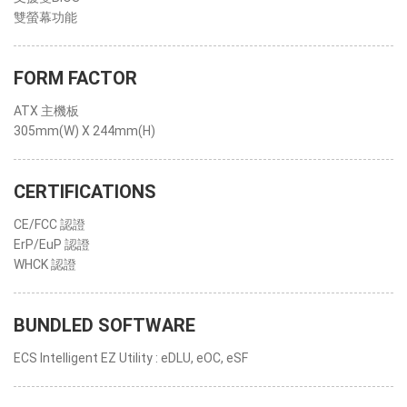
雙螢幕功能
FORM FACTOR
ATX 主機板
305mm(W) X 244mm(H)
CERTIFICATIONS
CE/FCC 認證
ErP/EuP 認證
WHCK 認證
BUNDLED SOFTWARE
ECS Intelligent EZ Utility : eDLU, eOC, eSF