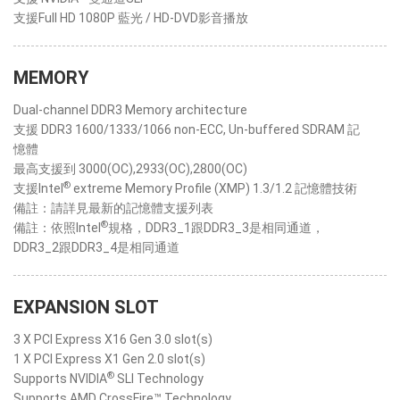
支援Full HD 1080P 藍光 / HD-DVD影音播放
MEMORY
Dual-channel DDR3 Memory architecture
支援 DDR3 1600/1333/1066 non-ECC, Un-buffered SDRAM 記
憶體
最高支援到 3000(OC),2933(OC),2800(OC)
®
支援Intel
extreme Memory Profile (XMP) 1.3/1.2 記憶體技術
備註：請詳見最新的記憶體支援列表
®
備註：依照Intel
規格，DDR3_1跟DDR3_3是相同通道，
DDR3_2跟DDR3_4是相同通道
EXPANSION SLOT
3 X PCI Express X16 Gen 3.0 slot(s)
1 X PCI Express X1 Gen 2.0 slot(s)
®
Supports NVIDIA
SLI Technology
Supports AMD CrossFire™ Technology