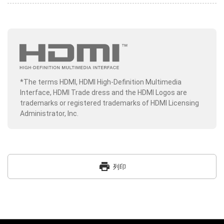
*The terms HDMI, HDMI High-Definition Multimedia
Interface, HDMI Trade dress and the HDMI Logos are
trademarks or registered trademarks of HDMI Licensing
Administrator, Inc.
print
列印