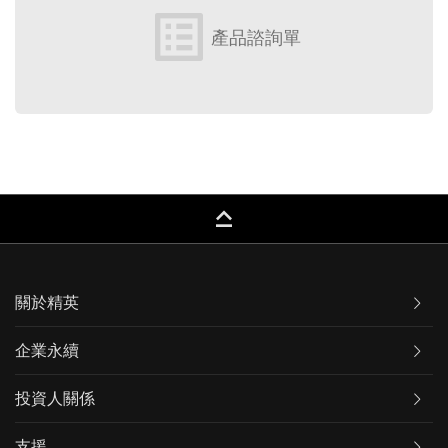
list_alt
產品諮詢單
keyboard_capslock
關於精英
企業永續
投資人關係
支援