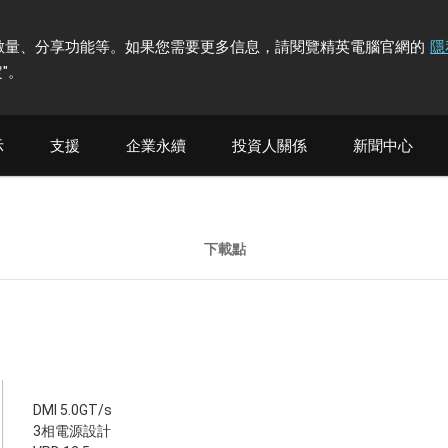
計訪問者數量、分享功能等。如果您需要更多信息，請閱覽精英電腦官網的
隱
"
。
示
支援
企業永續
投資人關係
新聞中心
下載點
DMI 5.0GT/s
3相電源設計