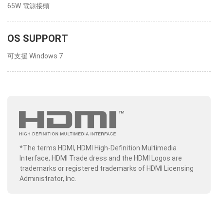
65W 電源接頭
OS SUPPORT
可支援 Windows 7
*The terms HDMI, HDMI High-Definition Multimedia
Interface, HDMI Trade dress and the HDMI Logos are
trademarks or registered trademarks of HDMI Licensing
Administrator, Inc.