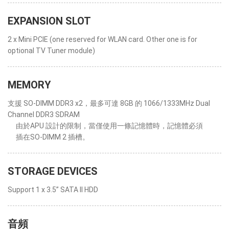
EXPANSION SLOT
2 x Mini PCIE (one reserved for WLAN card. Other one is for
optional TV Tuner module)
MEMORY
支援 SO-DIMM DDR3 x2，最多可達 8GB 的 1066/1333MHz Dual
Channel DDR3 SDRAM
由於APU 設計的限制，當僅使用一條記憶體時，記憶體必須
插在SO-DIMM 2 插槽。
STORAGE DEVICES
Support 1 x 3.5” SATA II HDD
音頻