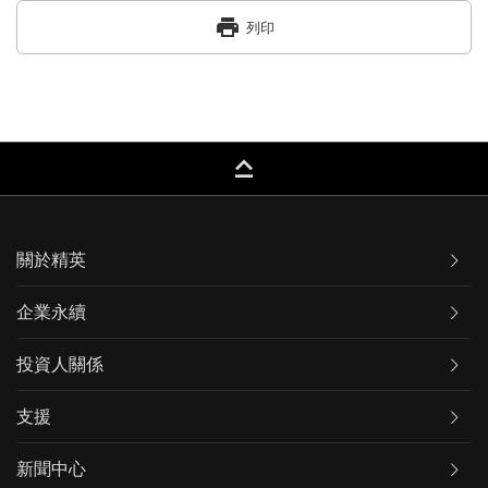
print
列印
keyboard_capslock
關於精英
企業永續
投資人關係
支援
新聞中心