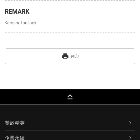
REMARK
Kensington lock
print
列印
keyboard_capslock
關於精英
企業永續