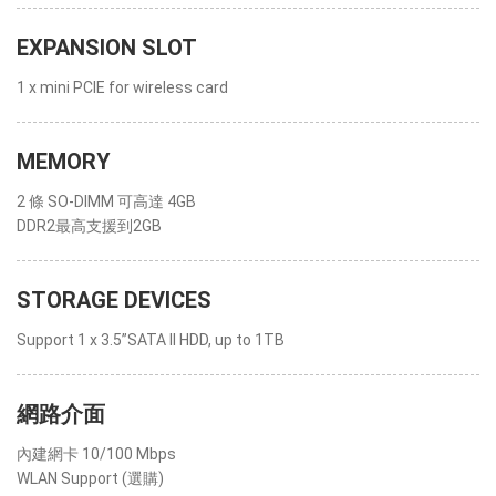
EXPANSION SLOT
1 x mini PCIE for wireless card
MEMORY
2 條 SO-DIMM 可高達 4GB
DDR2最高支援到2GB
STORAGE DEVICES
Support 1 x 3.5”SATA II HDD, up to 1TB
網路介面
內建網卡 10/100 Mbps
WLAN Support (選購)