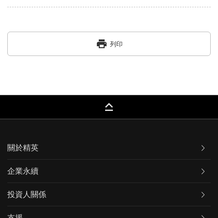
print
列印
keyboard_capslock
關於精英
企業永續
投資人關係
支援