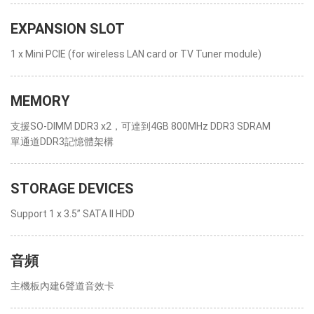
EXPANSION SLOT
1 x Mini PCIE (for wireless LAN card or TV Tuner module)
MEMORY
支援SO-DIMM DDR3 x2，可達到4GB 800MHz DDR3 SDRAM
單通道DDR3記憶體架構
STORAGE DEVICES
Support 1 x 3.5” SATA II HDD
音頻
主機板內建6聲道音效卡