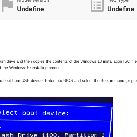
ssistant_photo
list_alt
Model Version
FAQ Type
Undefine
Undefine
sh drive and then copies the contents of the Windows 10 installation ISO file 
t the Windows 10 installing process.
 to boot from USB device. Enter into BIOS and select the Boot in menu (or pres