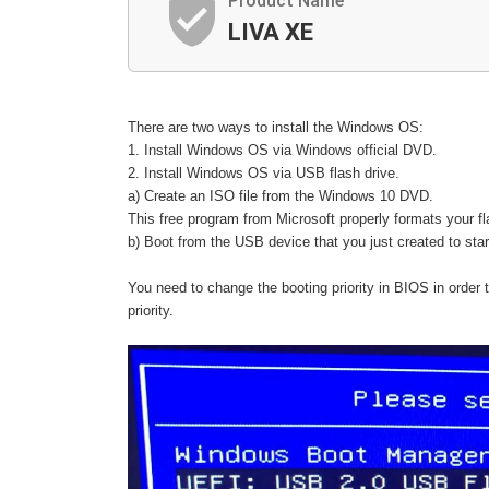
verified_user
a
Product Name
LIVA XE
There are two ways to install the Windows OS:
1. Install Windows OS via Windows official DVD.
2. Install Windows OS via USB flash drive.
a) Create an ISO file from the Windows 10 DVD.
This free program from Microsoft properly formats your fla
b) Boot from the USB device that you just created to star
You need to change the booting priority in BIOS in order
priority.