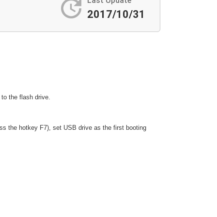
update
Last Update
2017/10/31
to the flash drive.
s the hotkey F7), set USB drive as the first booting