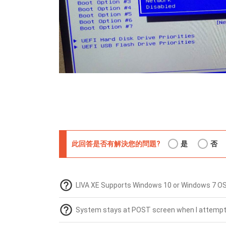
此回答是否有解決您的問題?
是
否
help_outline
LIVA XE Supports Windows 10 or Windows 7 O
help_outline
System stays at POST screen when I attempt t